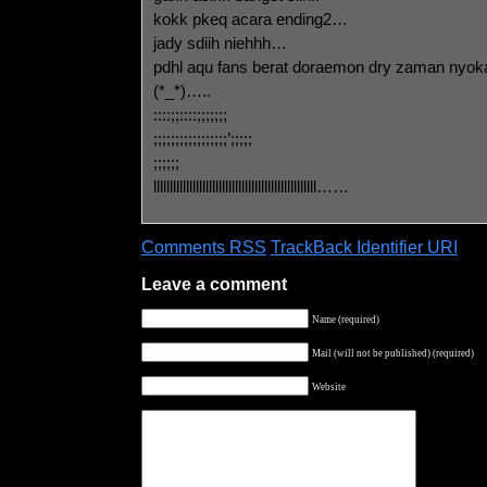
kokk pkeq acara ending2…
jady sdiih niehhh…
pdhl aqu fans berat doraemon dry zaman nyoka
(*_*)…..
::::;;::::;;;;;;;
;;;;;;;;;;;;;;;;;’;;;;;
;;;;;;
llllllllllllllllllllllllllllllllllllllllllllllllll……
Comments RSS
TrackBack Identifier URI
Leave a comment
Name (required)
Mail (will not be published) (required)
Website