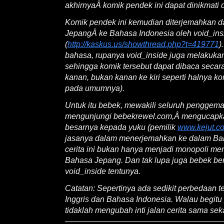
akhirnyaÂ komik pendek ini dapat dinikmati 
Komik pendek ini kemudian diterjemahkan da
JepangÂ ke Bahasa Indonesia oleh void_ins
(
http://kaskus.us/showthread.php?t=419771
)
bahasa, rupanya void_inside juga melakuka
sehingga komik tersebut dapat dibaca secara 
kanan, bukan kanan ke kiri seperti halnya k
pada umumnya).
Untuk itu bebek, mewakili seluruh penggem
mengunjungi bebekrewel.com,Â mengucapkan
besarnya kepada yuku (pemilik
www.kejut.c
jasanya dalam menerjemahkan ke dalam Bah
cerita ini bukan hanya menjadi monopoli me
Bahasa Jepang. Dan tak lupa juga bebek be
void_inside tentunya.
Catatan: Sepertinya ada sedikit perbedaan 
Inggris dan Bahasa Indonesia. Walau begit
tidaklah mengubah inti jalan cerita sama seka
————————————————————