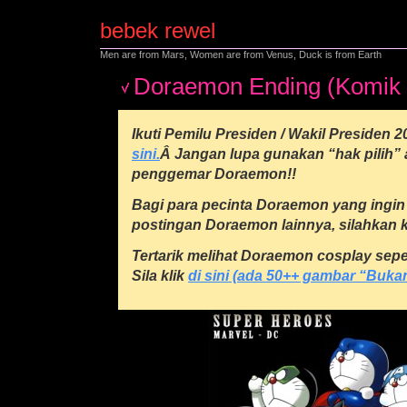
bebek rewel
Men are from Mars, Women are from Venus, Duck is from Earth
Doraemon Ending (Komik 
Ikuti Pemilu Presiden / Wakil Presiden 
sini.
Â Jangan lupa gunakan “hak pilih”
penggemar Doraemon!!
Bagi para pecinta Doraemon yang ingin 
postingan Doraemon lainnya, silahkan k
Tertarik melihat Doraemon cosplay sep
Sila klik
di sini (ada 50++ gambar “Buka