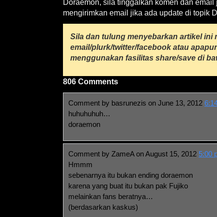
Doraemon, sila tinggalkan komen dan email 
mengirimkan email jika ada update di topik
Sila dan tulung menyebarkan artikel ini 
email/plurk/twitter/facebook atau apap
menggunakan fasilitas share/save di baw
806 Comments
Comment by basrunezis on June 13, 2012
6:1
huhuhuhuh…
doraemon
Comment by ZameA on August 15, 2012
5:00 
Hmmm
sebenarnya itu bukan ending doraemon
karena yang buat itu bukan pak Fujiko
melainkan fans beratnya…
(berdasarkan kaskus)