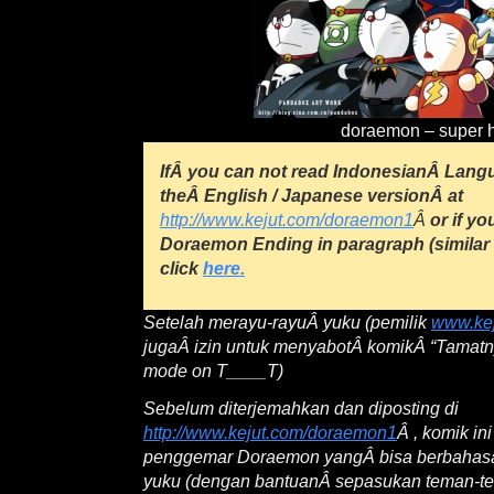
doraemon – super 
IfÂ you can not read IndonesianÂ Langua
theÂ English / Japanese versionÂ at
http://www.kejut.com/doraemon1
Â
or if yo
Doraemon Ending in paragraph (similar 
click
here.
Setelah merayu-rayuÂ yuku (pemilik
www.ke
jugaÂ izin untuk menyabotÂ komikÂ “Tamatn
mode on T____T)
Sebelum diterjemahkan dan diposting di
http://www.kejut.com/doraemon1
Â , komik in
penggemar Doraemon yangÂ bisa berbahasa
yuku (dengan bantuanÂ sepasukan teman-t