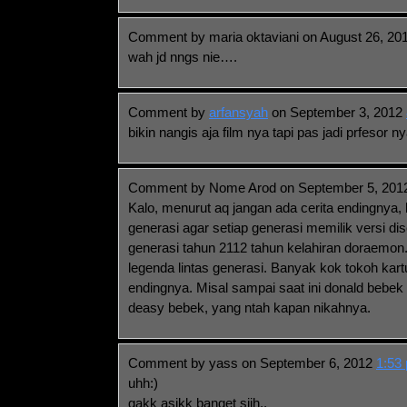
Comment by maria oktaviani on August 26, 20
wah jd nngs nie….
Comment by
arfansyah
on September 3, 2012
bikin nangis aja film nya tapi pas jadi prfesor n
Comment by Nome Arod on September 5, 20
Kalo, menurut aq jangan ada cerita endingnya, 
generasi agar setiap generasi memilik versi d
generasi tahun 2112 tahun kelahiran doraemo
legenda lintas generasi. Banyak kok tokoh kar
endingnya. Misal sampai saat ini donald bebe
deasy bebek, yang ntah kapan nikahnya.
Comment by yass on September 6, 2012
1:53
uhh:)
gakk asikk banget siih..