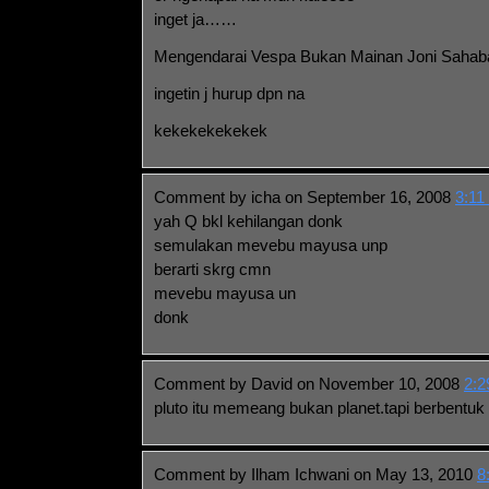
inget ja……
Mengendarai Vespa Bukan Mainan Joni Sahabat 
ingetin j hurup dpn na
kekekekekekek
Comment by icha on September 16, 2008
3:11
yah Q bkl kehilangan donk
semulakan mevebu mayusa unp
berarti skrg cmn
mevebu mayusa un
donk
Comment by David on November 10, 2008
2:2
pluto itu memeang bukan planet.tapi berben
Comment by Ilham Ichwani on May 13, 2010
8