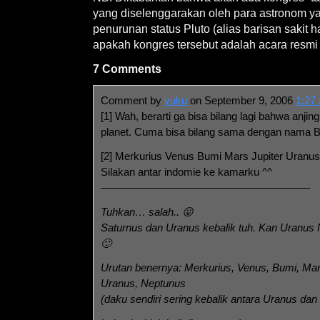
yang diselenggarakan oleh para astronom ya
penurunan status Pluto (alias barisan sakit ha
apakah kongres tersebut adalah acara resmi 
7 Comments
Comment by
yuku
on September 9, 2006
1:27
[1] Wah, berarti ga bisa bilang lagi bahwa anj
planet. Cuma bisa bilang sama dengan nama B
[2] Merkurius Venus Bumi Mars Jupiter Uranu
Silakan antar indomie ke kamarku ^^
———————————————————–
Tuhkan… salah.. 😛
Saturnus dan Uranus kebalik tuh. Kan Uranus
🙂
Urutan benernya: Merkurius, Venus, Bumi, Mars
Uranus, Neptunus
(daku sendiri sering kebalik antara Uranus da