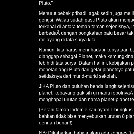
Pluto.”
Menurut bebek pribadi, agak sedih juga meli
gengsi. Walau sudah pasti Pluto akan menjadi
terkenal di antara teman-teman sejenisnya, 
berbedaÂ dengan bongkahan batu besar tak
melayang di tata surya kita.
Namun, kita harus menghadapi kenyataan bah
dianggap sebagai Planet, maka kemungkinan
lebih di tata surya. Dalam hal ini, kebijakan
menelanjangi Pluto dari gelar planetnya pa
setidaknya dari murid-murid sekolah.
JIKA Pluto dan puluhan benda langit sejeni
planet, kebayang gak sih gi mana repotnyaÂ
menghapal urutan dan nama planet-planet te
(Berani taroan Indomie kari ayam 1 bungkus
bahkan tidak bisa menyebutkan urutan 8 plane
dengan benar!!)
NB: Dikabarkan bahwa akan ada kongres “t