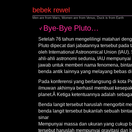
bebek rewel
Men are from Mars, Women are from Venus, Duck is from Earth
Bye-Bye Pluto…
Setelah 76 tahun mengelilingi matahari deng
Pluto dipecat dari jabatannya tersebut pada
oleh International Astronomical Union (IAU)
ahli-ahli astronomi sedunia, IAU mempuny
jawab untuk memberi nama fenomena, bintan
benda antik lainnya yang melayang bebas di
Pada konferensi yang berlangsung di kota Pr
ilmuwan akhirnya berhasil membuat kesepaka
planet.Â Ketiga ketentuannya adalah sebagai
Benda langit tersebut haruslah mengorbit me
benda langit tersebut bukanlah sebuah bin
sinar
Mempunyai massa dan ukuran yang cukup be
tersebut haruslah mempunyai gravitasi dan 