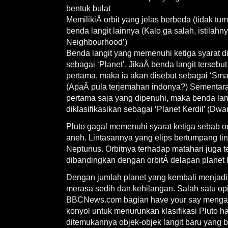
bentuk bulat
MemilikiÂ orbit yang jelas berbeda (tidak tu
benda langit lainnya (Kalo ga salah, istilahn
Neighbourhood’)
Benda langit yang memenuhi ketiga syarat di
sebagai ‘Planet’. JikaÂ benda langit terseb
pertama, maka ia akan disebut sebagai ‘Sma
(ApaÂ pula terjemahan indonya?) Sementara
pertama saja yang dipenuhi, maka benda lang
diklasifikasikan sebagai ‘Planet Kerdil’ (Dwa
Pluto gagal memenuhi syarat ketiga sebab 
aneh. Lintasannya yang elips bertumpang tin
Neptunus. Orbitnya terhadap matahari juga 
dibandingkan dengan orbitÂ delapan planet 
Dengan jumlah planet yang kembali menjadi
merasa sedih dan kehilangan. Salah satu opi
BBCNews.com bagian have your say mengat
konyol untuk menurunkan klasifikasi Pluto h
ditemukannya objek-objek langit baru yang 