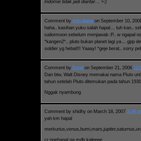
Indomie tidak jadi diantar… >:)
Comment by
erlin diana
on September 10, 20
haha.. kasihan yuku salah hapal… tuh kan.. s
sailormoon sebelum menjawab :P.. w ngapal n
*kangen2*.. pluto bukan planet lagi ya… gpp deh
soldier yg hebat!!! Yaaay! *geje berat.. sorry p
Comment by
Bong
on September 21, 2006
11:
Dan btw, Walt Disney memakai nama Pluto untu
tahun setelah Pluto ditemukan pada tahun 1930
Nggak nyambung
Comment by shidhy on March 18, 2007
3:34 
yah km hapal
merkurius,venus,bumi,mars,jupiter,saturnus,u
cr ngehapal na mdh kaleeee