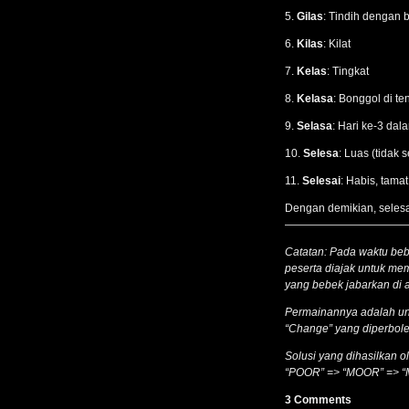
5.
Gilas
: Tindih dengan 
6.
Kilas
: Kilat
7.
Kelas
: Tingkat
8.
Kelasa
: Bonggol di t
9.
Selasa
: Hari ke-3 da
10.
Selesa
: Luas (tidak 
11.
Selesai
: Habis, tamat
Dengan demikian, selesai
———————————
Catatan: Pada waktu bebe
peserta diajak untuk me
yang bebek jabarkan di a
Permainannya adalah un
“Change” yang diperboleh
Solusi yang dihasilkan ol
“POOR” => “MOOR” => 
3 Comments