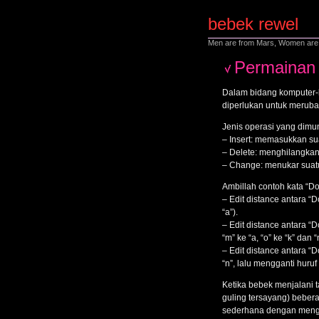
bebek rewel
Men are from Mars, Women are 
Permainan 
Dalam bidang komputer-k
diperlukan untuk merubah 
Jenis operasi yang dimu
– Insert: memasukkan su
– Delete: menghilangkan
– Change: menukar suatu
Ambillah contoh kata “D
– Edit distance antara 
“a”).
– Edit distance antara “
“m” ke “a, “o” ke “k” dan “n
– Edit distance antara 
“n”, lalu mengganti huruf
Ketika bebek menjalani 
guling tersayang) bebera
sederhana dengan mengg