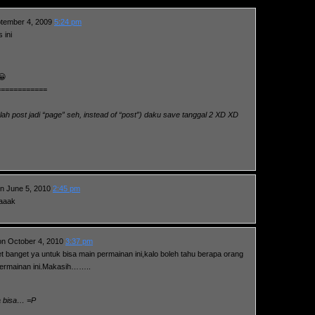
tember 4, 2009
5:24 pm
 ini
😀
============
ah post jadi “page” seh, instead of “post”) daku save tanggal 2 XD XD
n June 5, 2010
2:45 pm
kaaak
n October 4, 2010
3:37 pm
 banget ya untuk bisa main permainan ini,kalo boleh tahu berapa orang
permainan ini.Makasih……..
ga bisa… =P