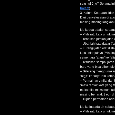
satu itu! 0_o”” Selama 
Kalam
)
3. Kal
e
m: Keadaan tidak 
Dari penyelesaian di ata
masing-masing langkah m
Ide kedua adalah sebagai
– Pilih satu kata untuk m
– Tentukan jumlah jatah 
– Ubahlah kata dasar (“a
– Kurangi jatah edit dis
kata selanjutnya (Misaln
sementara “alam” ke “ali
– Teruskan sampai jatah 
baru yang bisa dibentuk 
–
Dilarang
menggunakan k
“al
a
s
” ke “al
i
s” lalu kemba
– Permainan dinilai dari 
“mata rantai” kata yang 
maka nilai maksimum ad
masing berjarak 1 edit d
– Tujuan permainan ada
Ide ketiga adalah sebagai
– Pilih satu kata untuk m