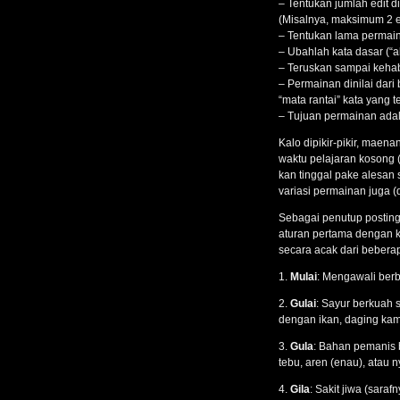
– Tentukan jumlah edit 
(Misalnya, maksimum 2 ed
– Tentukan lama permain
– Ubahlah kata dasar (“a
– Teruskan sampai kehab
– Permainan dinilai dari 
“mata rantai” kata yang t
– Tujuan permainan ada
Kalo dipikir-pikir, maen
waktu pelajaran kosong 
kan tinggal pake alesan
variasi permainan juga (
Sebagai penutup postinga
aturan pertama dengan ka
secara acak dari beberapa
1.
Mulai
: Mengawali berb
2.
Gulai
: Sayur berkuah 
dengan ikan, daging kam
3.
Gula
: Bahan pemanis bi
tebu, aren (enau), atau n
4.
Gila
: Sakit jiwa (sara