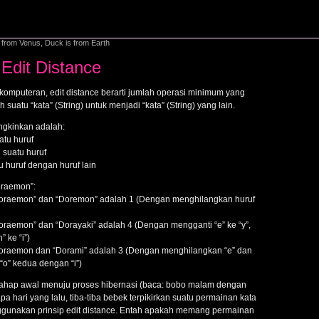
from Venus, Duck is from Earth
Edit Distance
omputeran, edit distance berarti jumlah operasi minimum yang
suatu “kata” (String) untuk menjadi “kata” (String) yang lain.
ngkinkan adalah:
atu huruf
 suatu huruf
 huruf dengan huruf lain
oraemon”:
“Doraemon” dan “Doremon” adalah 1 (Dengan menghilangkan huruf
Doraemon” dan “Dorayaki” adalah 4 (Dengan mengganti “e” ke “y”,
” ke “i”)
“Doraemon dan “Dorami” adalah 3 (Dengan menghilangkan “e” dan
 “o” kedua dengan “i”)
tahap awal menuju proses hibernasi (baca: bobo malam dengan
pa hari yang lalu, tiba-tiba bebek terpikirkan suatu permainan kata
unakan prinsip edit distance. Entah apakah memang permainan