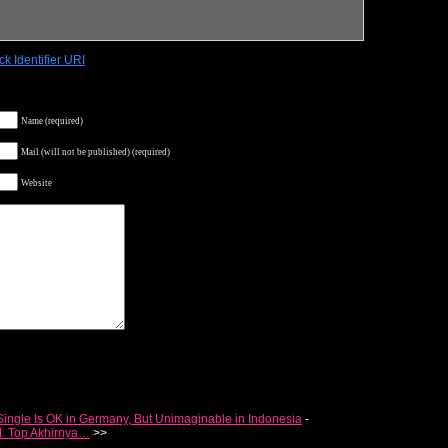
k Identifier URI
Name (required)
Mail (will not be published) (required)
Website
Single Is OK in Germany, But Unimaginable in Indonesia
-
M. Top Akhirnya…
>>