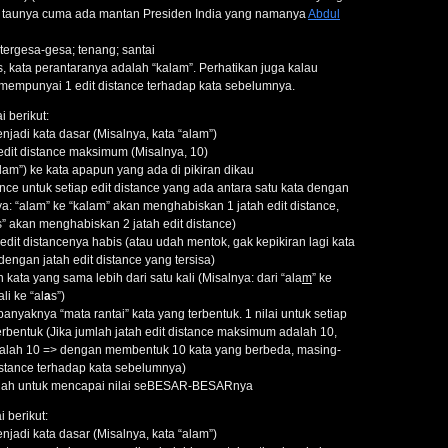
ini taunya cuma ada mantan Presiden India yang namanya
Abdul
tergesa-gesa; tenang; santai
s, kata perantaranya adalah “kalam”. Perhatikan juga kalau
empunyai 1 edit distance terhadap kata sebelumnya.
 berikut:
enjadi kata dasar (Misalnya, kata “alam”)
edit distance maksimum (Misalnya, 10)
lam”) ke kata apapun yang ada di pikiran dikau
tance untuk setiap edit distance yang ada antara satu kata dengan
ya: “alam” ke “kalam” akan menghabiskan 1 jatah edit distance,
s” akan menghabiskan 2 jatah edit distance)
edit distancenya habis (atau udah mentok, gak kepikiran lagi kata
dengan jatah edit distance yang tersisa)
ata yang sama lebih dari satu kali (Misalnya: dari “ala
m
” ke
li ke “al
a
s”)
banyaknya “mata rantai” kata yang terbentuk. 1 nilai untuk setiap
terbentuk (Jika jumlah jatah edit distance maksimum adalah 10,
alah 10 => dengan membentuk 10 kata yang berbeda, masing-
istance terhadap kata sebelumnya)
lah untuk mencapai nilai seBESAR-BESARnya
 berikut:
enjadi kata dasar (Misalnya, kata “alam”)