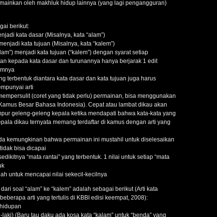
dimainkan oleh makhluk hidup lainnya (yang lagi pengangguran)
ai berikut:
enjadi kata dasar (Misalnya, kata “alam”)
menjadi kata tujuan (Misalnya, kata “kalem”)
lam”) menjadi kata tujuan (“kalem”) dengan syarat setiap
n kepada kata dasar dan turunannya hanya berjarak 1 edit
lumnya
ng terbentuk diantara kata dasar dan kata tujuan juga harus
mpunyai arti
mpersulit (coret yang tidak perlu) permainan, bisa menggunakan
(Kamus Besar Bahasa Indonesia). Cepat atau lambat dikau akan
mpur geleng-geleng kepala ketika mendapati bahwa kata-kata yang
epala dikau ternyata memang terdaftar di kamus dengan arti yang
da kemungkinan bahwa permainan ini mustahil untuk diselesaikan
tidak bisa dicapai
sedikitnya “mata rantai” yang terbentuk. 1 nilai untuk setiap “mata
uk
h untuk mencapai nilai sekecil-kecilnya
ari soal “alam” ke “kalem” adalah sebagai berikut (Arti kata
beberapa arti yang tertulis di KBBI edisi keempat, 2008):
ehidupan
-laki) (Baru tau daku ada kosa kata “kalam” untuk “benda” yang