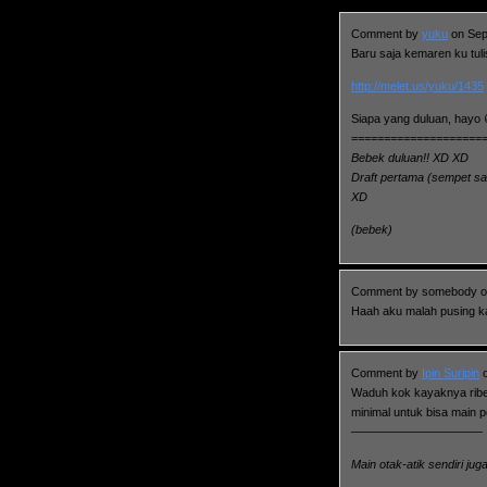
Comment by
yuku
on Sep
Baru saja kemaren ku tulis
http://melet.us/yuku/1435
Siapa yang duluan, hayo 
====================
Bebek duluan!! XD XD
Draft pertama (sempet sal
XD
(bebek)
Comment by somebody o
Haah aku malah pusing 
Comment by
Ipin Suripin
o
Waduh kok kayaknya ribet
minimal untuk bisa main 
———————————
Main otak-atik sendiri ju