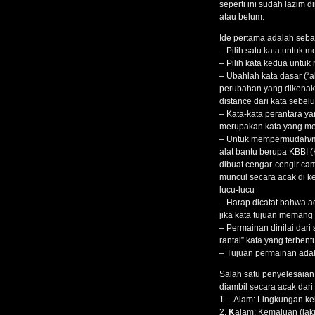
seperti ini sudah lazim 
atau belum.
Ide pertama adalah sebag
– Pilih satu kata untuk m
– Pilih kata kedua untuk 
– Ubahlah kata dasar (“a
perubahan yang dikenaka
distance dari kata sebe
– Kata-kata perantara ya
merupakan kata yang me
– Untuk mempermudah/me
alat bantu berupa KBBI 
dibuat cengar-cengir ca
muncul secara acak di k
lucu-lucu
– Harap dicatat bahwa a
jika kata tujuan memang 
– Permainan dinilai dari 
rantai” kata yang terbent
– Tujuan permainan adala
Salah satu penyelesaian d
diambil secara acak dari 
1. _Alam: Lingkungan k
2.
K
al
a
m: Kemaluan (laki