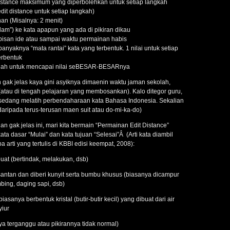
distance maksimum yang diperbolehkan untuk setiap langkah
it distance untuk setiap langkah)
an (Misalnya: 2 menit)
lam”) ke kata apapun yang ada di pikiran dikau
isan ide atau sampai waktu permainan habis
banyaknya “mata rantai” kata yang terbentuk. 1 nilai untuk setiap
erbentuk
lah untuk mencapai nilai seBESAR-BESARnya
an gak jelas kaya gini asyiknya dimaenin waktu jaman sekolah,
(atau di tengah pelajaran yang membosankan). Kalo ditegor guru,
 sedang melatih perbendaharaan kata Bahasa Indonesia. Sekalian
daripada terus-terusan maen suit atau do-mi-ka-do)
n gak jelas ini, mari kita bermain “Permainan Edit Distance”
ta dasar “Mulai” dan kata tujuan “Selesai”Â (Arti kata diambil
 arti yang tertulis di KBBI edisi keempat, 2008):
uat (bertindak, melakukan, dsb)
santan dan diberi kunyit serta bumbu khusus (biasanya dicampur
bing, daging sapi, dsb)
asanya berbentuk kristal (butir-butir kecil) yang dibuat dari air
yiur
fnya terganggu atau pikirannya tidak normal)