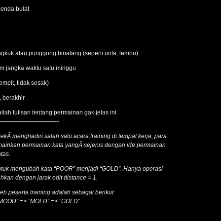
benda bulat
engkuk atau punggung binatang (seperti unta, lembu)
lam jangka waktu satu minggu
sempit, tidak sesak)
, berakhir
lah tulisan tentang permainan gak jelas ini.
——————————-
kÂ menghadiri salah satu acara training di tempat kerja, para
mainkan permainan kata yangÂ sejenis dengan ide permainan
tas.
tuk mengubah kata “POOR” menjadi “GOLD”. Hanya operasi
kan dengan jarak edit distance = 1.
eh peserta training adalah sebagai berikut:
“MOOD” => “MOLD” => “GOLD”