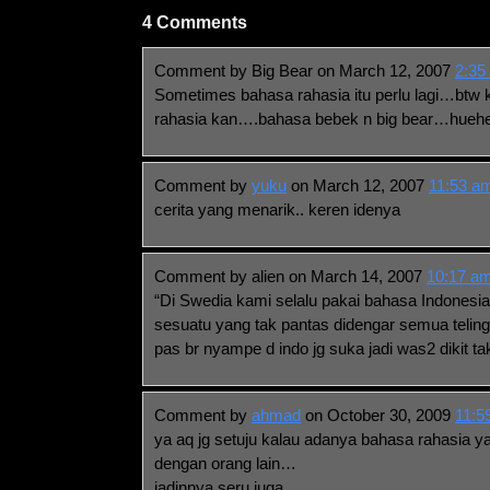
4 Comments
Comment by Big Bear on March 12, 2007
2:35
Sometimes bahasa rahasia itu perlu lagi…btw 
rahasia kan….bahasa bebek n big bear…hueh
Comment by
yuku
on March 12, 2007
11:53 a
cerita yang menarik.. keren idenya
Comment by alien on March 14, 2007
10:17 a
“Di Swedia kami selalu pakai bahasa Indonesi
sesuatu yang tak pantas didengar semua teling
pas br nyampe d indo jg suka jadi was2 dikit ta
Comment by
ahmad
on October 30, 2009
11:5
ya aq jg setuju kalau adanya bahasa rahasia y
dengan orang lain…
jadinnya seru juga…