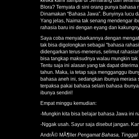
ketika kami sampai di Semarang dan selama 
Blora? Ternyata di sini orang punya bahasa r
Dinamakan “Bahasa Jawa”. Bunyinya lucu dan
Yang jelas, Naima tak senang mendengar ib
rahasia baru ini dengan eyang dan kakungny
Saya coba menyabarkannya dengan mengat
tak bisa digolongkan sebagai “bahasa rahasia
didengarkan terus-menerus, selimut rahasian
bisa tangkap maksudnya walau mungkin tak bi
Tentu saja ini alasan yang tak dapat diterim
tahun. Maka, ia tetap saja mengganggu ibuny
bahasa aneh ini, sedangkan ibunya merasa 
terpaksa pakai bahasa selain bahasa ibunya
ibunya sendiri!
Empat minggu kemudian:
-Mungkin kita bisa belajar bahasa Jawa ini na
-Nggak usah. Sayur saja disebut jangan. Kan
AndrÃ© MÃ¶ller
Pengamat Bahasa, Tinggal 