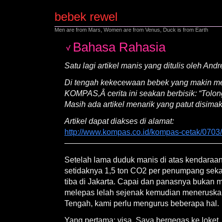
bebek rewel
Men are from Mars, Women are from Venus, Duck is from Earth
Bahasa Rahasia
Satu lagi artikel manis yang ditulis oleh Andr
Di tengah kekecewaan bebek yang makin m
KOMPAS,Â cerita ini seakan berbisik: “Tol
Masih ada artikel menarik yang patut disi
Artikel dapat diakses di alamat:
http://www.kompas.co.id/kompas-cetak/070
————————————————————
Setelah lama duduk manis di atas kendara
setidaknya 1,5 ton CO2 per penumpang sekal
tiba di Jakarta. Capai dan panasnya bukan 
melepas lelah sejenak kemudian meneruska
Tengah, kami perlu mengurus beberapa hal.
Yang pertama: visa. Saya bergegas ke loke