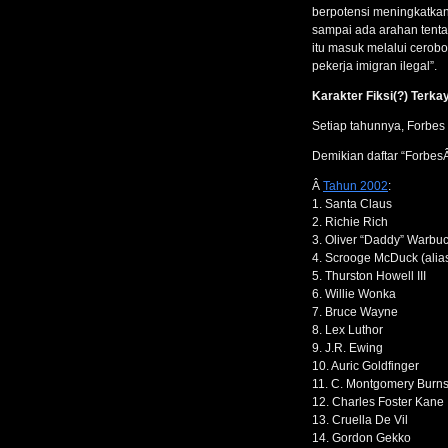
berpotensi meningkatkan
sampai ada arahan tent
itu masuk melalui cerobo
pekerja imigran ilegal”.
Karakter Fiksi(?) Terka
Setiap tahunnya, Forbes 
Demikian daftar “ForbesÂ 
Â
Tahun 2002
:
1. Santa Claus
2. Richie Rich
3. Oliver “Daddy” Warbu
4. Scrooge McDuck (alia
5. Thurston Howell III
6. Willie Wonka
7. Bruce Wayne
8. Lex Luthor
9. J.R. Ewing
10. Auric Goldfinger
11. C. Montgomery Burn
12. Charles Foster Kane
13. Cruella De Vil
14. Gordon Gekko