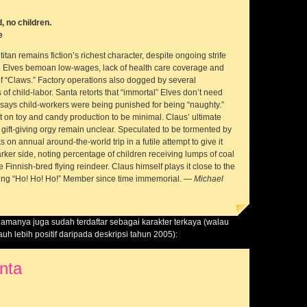
, no children.
e
titan remains fiction’s richest character, despite ongoing strife
ce. Elves bemoan low-wages, lack of health care coverage and
of “Claws.” Factory operations also dogged by several
f child-labor. Santa retorts that “immortal” Elves don’t need
 says child-workers were being punished for being “naughty.”
 on toy and candy production to be minimal. Claus’ ultimate
 gift-giving orgy remain unclear. Speculated to be tormented by
s on annual around-the-world trip in a futile attempt to give it
rker side, noting percentage of children receiving lumps of coal
re Finnish-bred flying reindeer. Claus himself plays it close to the
tering “Ho! Ho! Ho!” Member since time immemorial. —
Michael
amanya juga sudah terdaftar sebagai karakter terkaya (walau
jauh lebih positif daripada deskripsi tahun 2005):
nta