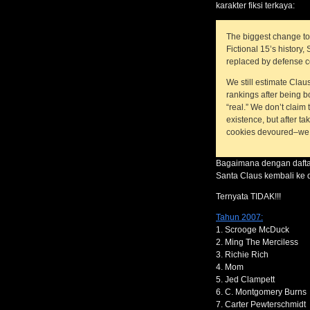
karakter fiksi terkaya:
The biggest change to t
Fictional 15’s histor
replaced by defense c
We still estimate Claus
rankings after being b
“real.” We don’t claim
existence, but after t
cookies devoured–we fe
Bagaimana dengan dafta
Santa Claus kembali ke d
Ternyata TIDAK!!!
Tahun 2007:
1. Scrooge McDuck
2. Ming The Merciless
3. Richie Rich
4. Mom
5. Jed Clampett
6. C. Montgomery Burns
7. Carter Pewterschmidt