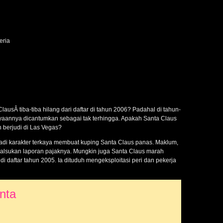
eria
usÂ tiba-tiba hilang dari daftar di tahun 2006? Padahal di tahun-
yaannya dicantumkan sebagai tak terhingga. Apakah Santa Claus
h berjudi di Las Vegas?
adi karakter terkaya membuat kuping Santa Claus panas. Maklum,
malsukan laporan pajaknya. Mungkin juga Santa Claus marah
di daftar tahun 2005. Ia dituduh mengeksploitasi peri dan pekerja
nta