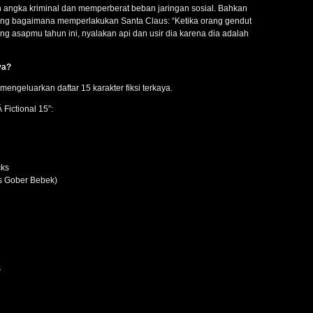
 angka kriminal dan memperberat beban jaringan sosial. Bahkan
ang bagaimana memperlakukan Santa Claus: “Ketika orang gendut
ng asapmu tahun ini, nyalakan api dan usir dia karena dia adalah
ya?
mengeluarkan daftar 15 karakter fiksi terkaya.
Fictional 15”:
cks
s Gober Bebek)
s