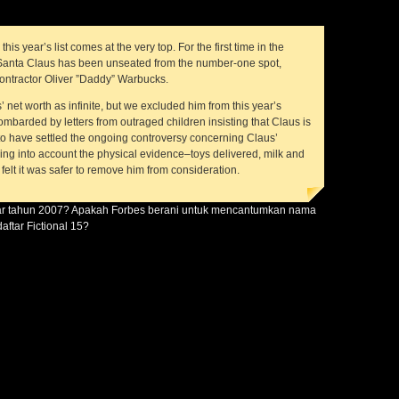
his year’s list comes at the very top. For the first time in the
y, Santa Claus has been unseated from the number-one spot,
ontractor Oliver ”Daddy” Warbucks.
’ net worth as infinite, but we excluded him from this year’s
ombarded by letters from outraged children insisting that Claus is
 to have settled the ongoing controversy concerning Claus’
aking into account the physical evidence–toys delivered, milk and
lt it was safer to remove him from consideration.
r tahun 2007? Apakah Forbes berani untuk mencantumkan nama
aftar Fictional 15?