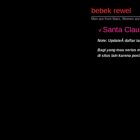
bebek rewel
Men are from Mars, Women are 
Santa Cla
Note: UpdateÂ daftar t
Bagi yang mau serius m
di situs lain karena p