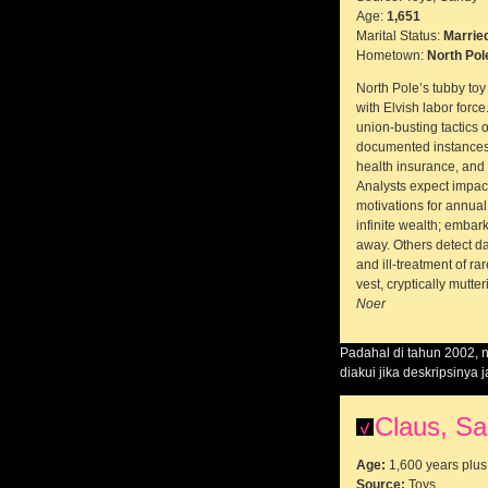
Age:
1,651
Marital Status:
Married
Hometown:
North Pol
North Pole’s tubby toy 
with Elvish labor for
union-busting tactics 
documented instances o
health insurance, and
Analysts expect impact
motivations for annual
infinite wealth; embark
away. Others detect da
and ill-treatment of ra
vest, cryptically mut
Noer
Padahal di tahun 2002, n
diakui jika deskripsinya 
Claus, Sa
Age:
1,600 years plus
Source:
Toys