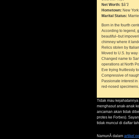
Net Worth:
$âˆž
Hometown:
New York 
Marital Status:
Marrie
Born in the fourth cen
According to legend, g
beautiful–but impover
chimney where it lande
Relics stolen by Itali
Moved to U.S. by way o
Changed name to Sant
operations at North P
Eve trying fruitlessly 
Compressive of naught
Passionate interest in 
red-nosed specimens.
Tidak mau kejahatannya t
menghasut anak-anak kec
ancaman akan tidak diber
protes ke Forbes). Saya
tidak muncul di daftar t
NamunÂ dalam
artikel 