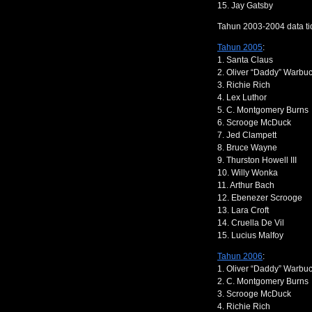
15. Jay Gatsby
Tahun 2003-2004 data t
Tahun 2005
:
1. Santa Claus
2. Oliver “Daddy” Warbu
3. Richie Rich
4. Lex Luthor
5. C. Montgomery Burns
6. Scrooge McDuck
7. Jed Clampett
8. Bruce Wayne
9. Thurston Howell III
10. Willy Wonka
11. Arthur Bach
12. Ebenezer Scrooge
13. Lara Croft
14. Cruella De Vil
15. Lucius Malfoy
Tahun 2006
:
1. Oliver “Daddy” Warbu
2. C. Montgomery Burns
3. Scrooge McDuck
4. Richie Rich