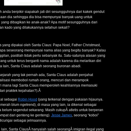
anda berpikir siapakah jati diri sesungguhnya dari kakek gendut
rjaan dia sehingga dia bisa mempunyai banyak uang untuk
 yang dibagikan ke anak-anak? Apa motif sesungguhnya dari
an kado yang dilakukannya setahun sekali?
 yang dipakai oleh Santa Claus: Papa Noel, Father Christmast,
gapa seseorang mempunyai nama alias yang begitu banyak? Kalau
lan, pastilah tidak perlu sebanyak itu. Satu-satunya alasan yang
ang untuk terus berganti nama adalah karena dia melarikan diri
ta lain, Santa Claus adalah seorang buronan abadi.
sejarah yang tak pernah ada, Santa Claus adalah penjahat
alisasi membobol rumah orang, mencuri dan merampok
ri mana lagi Santa Claus memperoleh keahliannya memasuki
dari praktek kejahatan?).Â
nal sebagai
Robin Hood
(yang terkenal dengan pakaian hijaunya.
merah blum ngetrend), di masa yang lain, ia dikenal sebagai
 ia belum segendut sekarang. Masih cukupÂ atletis untuk berperan
ompat dari genteng ke genteng).
Jesse James
, seorang “koboi”
dicurigai sebagai jelmaannya.
 lain, Santa ClausÂ hanyalah salah seorangÂ imigran ilegal yang