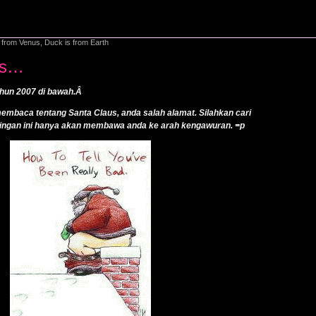
from Venus, Duck is from Earth
us…
ahun 2007 di bawah.Â
embaca tentang Santa Claus, anda salah alamat. Silahkan cari
ostingan ini hanya akan membawa anda ke arah kengawuran. =p