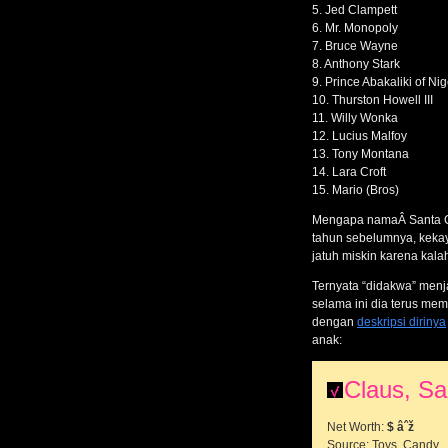
5. Jed Clampett
6. Mr. Monopoly
7. Bruce Wayne
8. Anthony Stark
9. Prince Abakaliki of Nig
10. Thurston Howell III
11. Willy Wonka
12. Lucius Malfoy
13. Tony Montana
14. Lara Croft
15. Mario (Bros)
Mengapa namaÂ Santa Cla
tahun sebelumnya, keka
jatuh miskin karena kala
Ternyata “didakwa” menj
selama ini dia terus me
dengan
deskripsi dirinya
anak:
Claus, Sa
Net Worth:
$ âˆž
Source: Toys, Candy