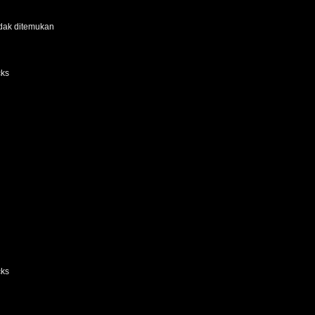
idak ditemukan
cks
cks