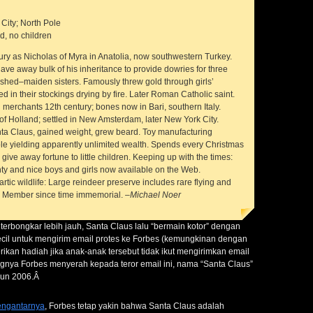
City; North Pole
d, no children
tury as Nicholas of Myra in Anatolia, now southwestern Turkey.
ave away bulk of his inheritance to provide dowries for three
ished–maiden sisters. Famously threw gold through girls’
d in their stockings drying by fire. Later Roman Catholic saint.
an merchants 12th century; bones now in Bari, southern Italy.
f Holland; settled in New Amsterdam, later New York City.
a Claus, gained weight, grew beard. Toy manufacturing
ole yielding apparently unlimited wealth. Spends every Christmas
to give away fortune to little children. Keeping up with the times:
y and nice boys and girls now available on the Web.
artic wildlife: Large reindeer preserve includes rare flying and
 Member since time immemorial.
–Michael Noer
erbongkar lebih jauh, Santa Claus lalu “bermain kotor” dengan
il untuk mengirim email protes ke Forbes (kemungkinan dengan
ikan hadiah jika anak-anak tersebut tidak ikut mengirimkan email
ngnya Forbes menyerah kepada teror email ini, nama “Santa Claus”
ahun 2006.Â
pengantarnya
, Forbes tetap yakin bahwa Santa Claus adalah