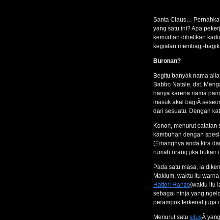
Santa Claus… Pernahkah 
yang satu ini? Apa peke
kemudian dibelikan kado
kegiatan membagi-bagik
Buronan?
Begitu banyak nama alias
Babbo Natale, dst. Men
hanya karena nama panggi
masuk akal bagiÂ seseor
dari sesuatu. Dengan ka
Konon, menurut catatan 
kambuhan dengan spesi
(Emangnya anda kira da
rumah orang jika bukan 
Pada satu masa, ia dike
Maklum, waktu itu warna 
Hattori Hanzo
(waktu itu
sebagai ninja yang ngel
perampok terkenal juga 
Menurut satu
situs
Â yang